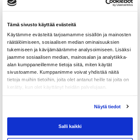
Flow-jooga
: Energisoiva ja virtaava tunti päivän
aloitukseen
Peilisalissa järjestettävät sisäpyöräilytunnit hyödyntävät Life
Fitnessin ICG IC5 -pyöriä, joissa on WattRate®-mittarit ja
Tämä sivusto käyttää evästeitä
Coach By Color® -järjestelmä. Valikoimassa on mm.:
Käytämme evästeitä tarjoamamme sisällön ja mainosten
PK60
: Tasasykkeinen peruskestävyystunti
räätälöimiseen, sosiaalisen median ominaisuuksien
tukemiseen ja kävijämäärämme analysoimiseen. Lisäksi
Mäki75
: Intensiteettiä ja jalkojen voimaa kehittävä
mäkitreeni
jaamme sosiaalisen median, mainosalan ja analytiikka-
alan kumppaneillemme tietoja siitä, miten käytät
VK60
: Vauhtikestävyyttä ja mäkiä yhdistävä
sivustoamme. Kumppanimme voivat yhdistää näitä
monipuolinen kokonaisuus
tietoja muihin tietoihin, joita olet antanut heille tai joita on
kerätty, kun olet käyttänyt heidän palvelujaan.
Näytä tiedot
Salli kaikki