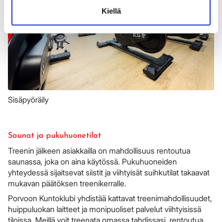
Kiellä
Sisäpyöräily
Saunat ja pukuhuonetilat
Treenin jälkeen asiakkailla on mahdollisuus rentoutua
saunassa, joka on aina käytössä. Pukuhuoneiden
yhteydessä sijaitsevat siistit ja viihtyisät suihkutilat takaavat
mukavan päätöksen treenikerralle.
Porvoon Kuntoklubi yhdistää kattavat treenimahdollisuudet,
huippuluokan laitteet ja monipuoliset palvelut viihtyisissä
tiloissa. Meillä voit treenata omassa tahdissasi, rentoutua