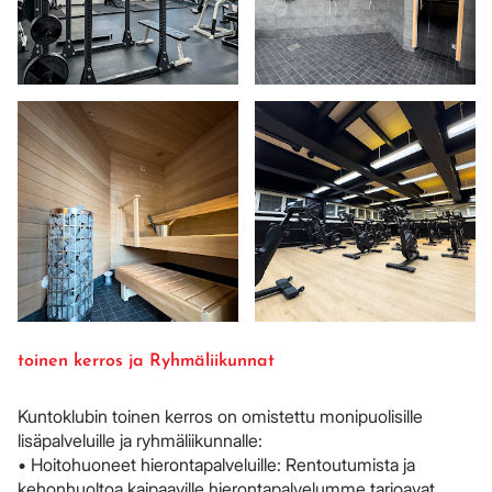
toinen kerros ja Ryhmäliikunnat
Kuntoklubin toinen kerros on omistettu monipuolisille
lisäpalveluille ja ryhmäliikunnalle:
• Hoitohuoneet hierontapalveluille: Rentoutumista ja
kehonhuoltoa kaipaaville hierontapalvelumme tarjoavat