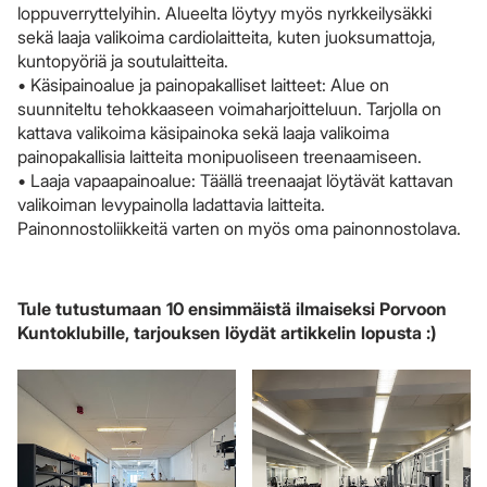
loppuverryttelyihin. Alueelta löytyy myös nyrkkeilysäkki
sekä laaja valikoima cardiolaitteita, kuten juoksumattoja,
kuntopyöriä ja soutulaitteita.
• Käsipainoalue ja painopakalliset laitteet: Alue on
suunniteltu tehokkaaseen voimaharjoitteluun. Tarjolla on
kattava valikoima käsipainoka sekä laaja valikoima
painopakallisia laitteita monipuoliseen treenaamiseen.
• Laaja vapaapainoalue: Täällä treenaajat löytävät kattavan
valikoiman levypainolla ladattavia laitteita.
Painonnostoliikkeitä varten on myös oma painonnostolava.
Tule tutustumaan 10 ensimmäistä ilmaiseksi Porvoon
Kuntoklubille, tarjouksen löydät artikkelin lopusta :)