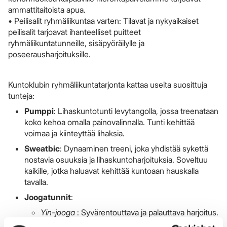
ammattitaitoista apua.
• Peilisalit ryhmäliikuntaa varten: Tilavat ja nykyaikaiset
peilisalit tarjoavat ihanteelliset puitteet
ryhmäliikuntatunneille, sisäpyöräilylle ja
poseerausharjoituksille.
Kuntoklubin ryhmäliikuntatarjonta kattaa useita suosittuja
tunteja:
Pumppi
: Lihaskuntotunti levytangolla, jossa treenataan
koko kehoa omalla painovalinnalla. Tunti kehittää
voimaa ja kiinteyttää lihaksia.
Sweatbic
: Dynaaminen treeni, joka yhdistää sykettä
nostavia osuuksia ja lihaskuntoharjoituksia. Soveltuu
kaikille, jotka haluavat kehittää kuntoaan hauskalla
tavalla.
Joogatunnit
:
Yin-jooga
: Syvärentouttava ja palauttava harjoitus.