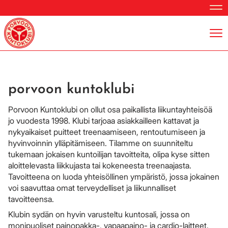
Nav
Nav
porvoon kuntoklubi
Porvoon Kuntoklubi on ollut osa paikallista liikuntayhteisöä
jo vuodesta 1998. Klubi tarjoaa asiakkailleen kattavat ja
nykyaikaiset puitteet treenaamiseen, rentoutumiseen ja
hyvinvoinnin ylläpitämiseen. Tilamme on suunniteltu
tukemaan jokaisen kuntoilijan tavoitteita, olipa kyse sitten
aloittelevasta liikkujasta tai kokeneesta treenaajasta.
Tavoitteena on luoda yhteisöllinen ympäristö, jossa jokainen
voi saavuttaa omat terveydelliset ja liikunnalliset
tavoitteensa.
Klubin sydän on hyvin varusteltu kuntosali, jossa on
monipuoliset painopakka-, vapaapaino- ja cardio-laitteet.